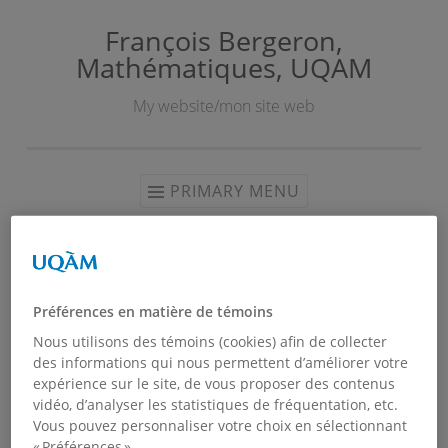
François Bergeron,
Skip
Mathématiques, UQAM
to
content
My website/mon site web
PRIMARY MENU
Recent Committees
Préférences en matière de témoins
Nous utilisons des témoins (cookies) afin de collecter
des informations qui nous permettent d’améliorer votre
expérience sur le site, de vous proposer des contenus
vidéo, d’analyser les statistiques de fréquentation, etc.
Vous pouvez personnaliser votre choix en sélectionnant
« Préférences ».