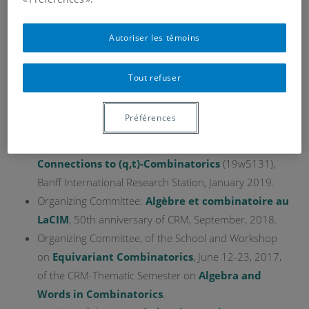
Herstmonceux Castle
Autoriser les témoins
Co-Leader of the Reading Group on: $(q,t)$-Catalan
Tout refuser
numbers, Macdonald polynomials and their
generalizations,
AIM research community on link
Préférences
homology,
2022.
Organizing Committee:
Representation Theory
Connections to (q,t)-Combinatorics
(19w5131),
Banff International Research Station, January 2019.
Organizing Committee:
Algèbre et combinatoire au
LaCIM
, 50th anniversary of CRM, September, 2018.
Organizing Committee, of the School and Workshop
on
Equivariant Combinatorics
, June 12-23, 2017,
of the CRM-Thematic Semester on
Algebra and
Words in Combinatorics
.