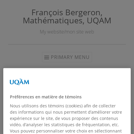
François Bergeron,
Skip
Mathématiques, UQAM
to
content
My website/mon site web
PRIMARY MENU
Comités récents
Préférences en matière de témoins
Nous utilisons des témoins (cookies) afin de collecter
des informations qui nous permettent d’améliorer votre
expérience sur le site, de vous proposer des contenus
vidéo, d’analyser les statistiques de fréquentation, etc.
Vous pouvez personnaliser votre choix en sélectionnant