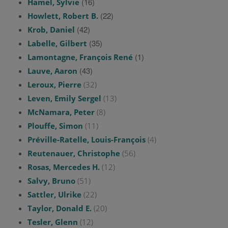
(16)
Hamel, Sylvie
(22)
Howlett, Robert B.
(42)
Krob, Daniel
(35)
Labelle, Gilbert
(1)
Lamontagne, François René
(43)
Lauve, Aaron
Leroux, Pierre
(32)
Leven, Emily Sergel
(13)
McNamara, Peter
(8)
Plouffe, Simon
(11)
Préville-Ratelle, Louis-François
(4)
Reutenauer, Christophe
(56)
Rosas, Mercedes H.
(12)
Salvy, Bruno
(51)
Sattler, Ulrike
(22)
Taylor, Donald E.
(20)
Tesler, Glenn
(12)