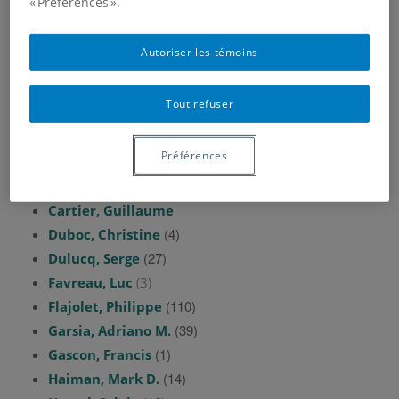
« Préférences ».
Aval, Jean-Christophe
(9)
Autoriser les témoins
Bergeron, Nantel
(62)
(34)
Berstel, Jean
Tout refuser
(7)
Biagioli, Riccardo
(2)
Borie, Nicolas
Préférences
(46)
Bousquet-Mélou, Mireille
(49)
Brlek, Srečko
Cartier, Guillaume
(4)
Duboc, Christine
(27)
Dulucq, Serge
Favreau, Luc
(3)
(110)
Flajolet, Philippe
(39)
Garsia, Adriano M.
(1)
Gascon, Francis
(14)
Haiman, Mark D.