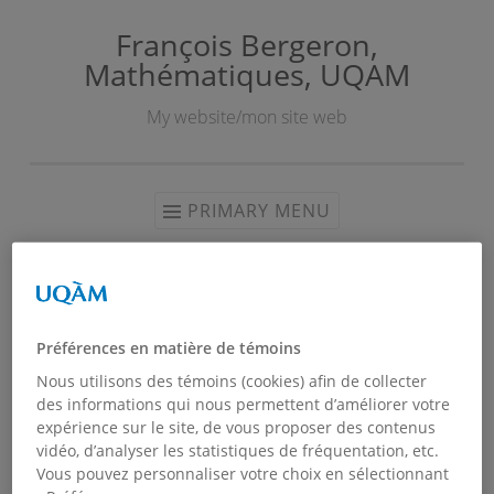
François Bergeron,
Skip
Mathématiques, UQAM
to
content
My website/mon site web
PRIMARY MENU
Co-Auteurs
Préférences en matière de témoins
Le nombre entre parenthèses indique le nombre de leurs
Nous utilisons des témoins (cookies) afin de collecter
co-auteurs (selon Mathscinet en 2013). Autre
des informations qui nous permettent d’améliorer votre
source:
Google Scholar Citations
. Pour voir la liste des co-
expérience sur le site, de vous proposer des contenus
vidéo, d’analyser les statistiques de fréquentation, etc.
auteurs de tous les membres réguliers du Lacim,
voir cette
Vous pouvez personnaliser votre choix en sélectionnant
page
.