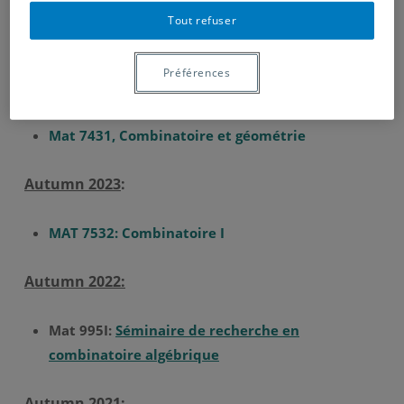
Tout refuser
Théorie des groupes
Préférences
Winter 2024:
Mat 7431, Combinatoire et géométrie
Autumn 2023
:
MAT 7532: Combinatoire I
Autumn 2022:
Mat 995I:
Séminaire de recherche en
combinatoire algébrique
Autumn 2021: