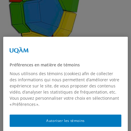
Autumn 2025
:
Préférences en matière de témoins
Nous utilisons des témoins (cookies) afin de collecter
des informations qui nous permettent d’améliorer votre
MAT 7532: Combinatoire I
expérience sur le site, de vous proposer des contenus
vidéo, d’analyser les statistiques de fréquentation, etc.
Winter 2025:
Vous pouvez personnaliser votre choix en sélectionnant
« Préférences ».
Mat 7400: Représentation des groupes
Autoriser les témoins
Fall 2024
: