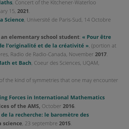
Maths
, Concert of the Kitchener-Waterloo
ary 15,
2021
.
la Science
, Université de Paris-Sud, 14 Octobre
 an elementary school student
:
« Pour être
 l’originalité et de la créativité »
, (portion at
ères, Radio de Radio-Canada, November
2017
.
ath et Bach
, Coeur des Sciences, UQAM,
on of the kind of symmetries that one may encounter
ing Forces in International Mathematics
ces of the AMS,
October
2016
.
de la recherche: le baromètre des
a science
, 23 septembre
2015
.