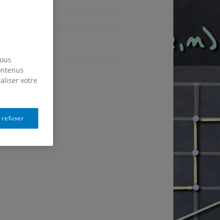
Français
nous
contenus
aliser votre
 refuser