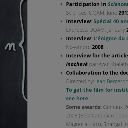
Participation in
Sciences
Sciences, UQAM, June
201
Interview
:
Spécial 40 a
Expreess, UQAM, January
Interview
:
L’énigme du 
Novembre
2008
.
Interview for the articl
inachevé
par Azar Khalatb
Collaboration to the d
Directed by:
Jean Bergero
To get the film for insti
see here
.
Some awards:
Gémaux 200
2008 (Best Canadian docum
Magnolia – art), Shangai I