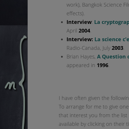
work), Bangkok Science Fil
effects).
Interview
:
La cryptograp
April
2004
.
Interview:
La science c’
Radio-Canada, July
2003
.
Brian Hayes,
A Question 
appeared in
1996
.
I have often given the followin
To arrange for me to give one
that interest you from the list
available by clicking on their ti