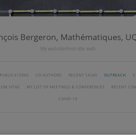
nçois Bergeron, Mathématiques, 
My website/mon site web
PUBLICATIONS
CO-AUTHORS
RECENT TALKS
OUTREACH
S
LUM VITAE
MY LIST OF MEETINGS & CONFERENCES
RECENT CO
COVID-19