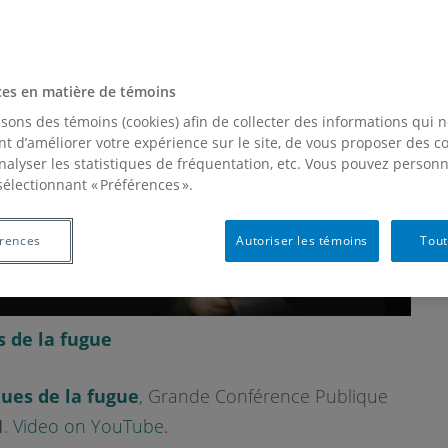
ces en matière de témoins
isons des témoins (cookies) afin de collecter des informations qui 
t d’améliorer votre expérience sur le site, de vous proposer des 
analyser les statistiques de fréquentation, etc. Vous pouvez personn
sélectionnant « Préférences ».
érences
Autoriser les témoins
Tout
 de la fugue
ues de la fugue
, Grande Conférence Publique
1
.
Video on YouTube
.