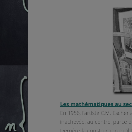
Les mathématiques au secou
En 1956, l’artiste C.M. Escher 
inachevée, au centre, parce q
Derrière la construction qu’il