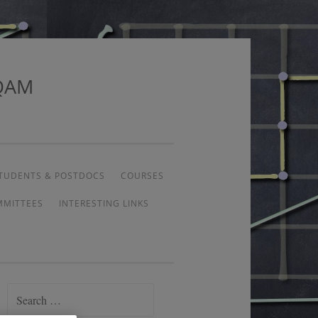
UQAM
TUDENTS & POSTDOCS
COURSES
MMITTEES
INTERESTING LINKS
Search
for: