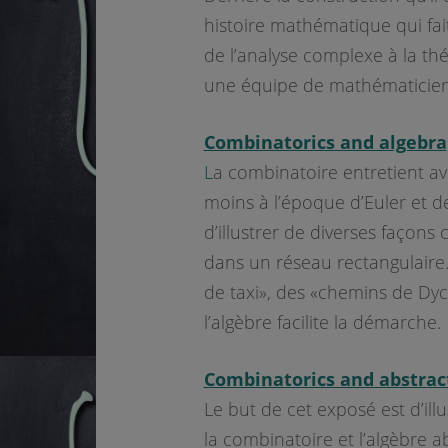
histoire mathématique qui fai
de l’analyse complexe à la t
une équipe de mathématiciens
Combinatorics and algebra
L
a combinatoire entretient a
moins à l’époque d’Euler et de
d’illustrer de diverses façons 
dans un réseau rectangulaire
de taxi», des «chemins de Dy
l’algèbre facilite la démarche.
Combinatorics and abstrac
Le but de cet exposé est d’ill
la combinatoire et l’algèbre a