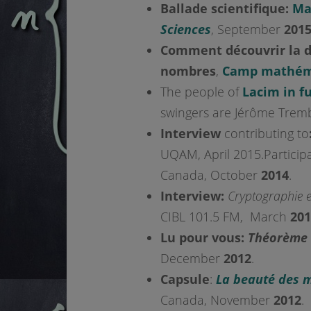
Ballade scientifique:
Ma
Sciences
, September
201
Comment découvrir la de
nombres
,
Camp mathéma
The people of
Lacim in fu
swingers are Jérôme Tremb
Interview
contributing to
UQAM, April 2015.Participa
Canada, October
2014
.
Interview:
Cryptographie 
CIBL 101.5 FM, March
201
Lu pour vous:
Théorème V
December
2012
.
Capsule
:
La beauté des 
Canada, November
2012
.