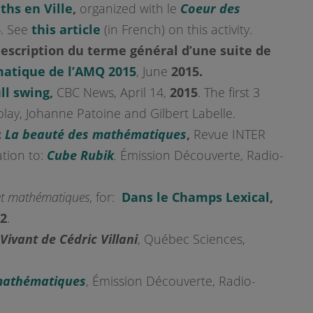
ths en Ville
,
organized with le
Coeur des
5
. See
this article
(in French) on this activity.
scription du terme général d’une suite de
tique de l’AMQ 2015
, June
2015
.
ll swing
,
CBC News, April 14,
2015
. The first 3
lay, Johanne Patoine and Gilbert Labelle.
:
La beauté des mathématiques
,
Revue INTER
tion to:
Cube Rubik
.
Émission Découverte, Radio-
et mathématiques
, for:
Dans le Champs Lexical
,
2
.
ivant de Cédric Villani
, Québec Sciences,
mathématiques
, Émission Découverte, Radio-