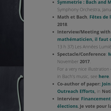
Symmetrie : Bach and 
Symphony Orchestra, Janu
Math et Bach
,
Fêtes de 
2018
.
Interview/Meeting with
mathématicien, il faut de
13 h 37) Les Années Lumi
Spectacle/Conference
:
M
November
2017
.
For a very nice illustrati
in Bach’s music, see
here
.
Co-author of paper:
Join
Outreach Efforts
,
in
Noti
Interview
:
Financement 
élections
Je vote pour l
,