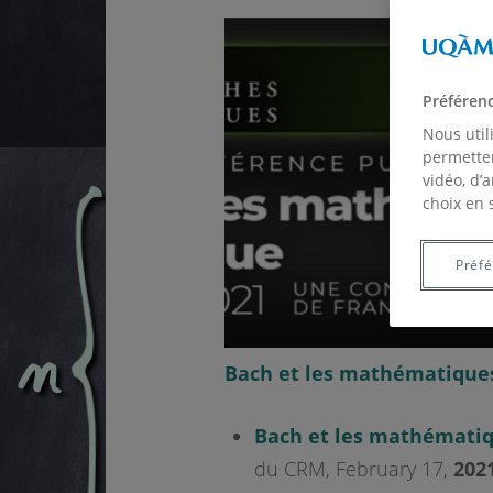
Préféren
Nous util
permetten
vidéo, d’
choix en 
Préf
Bach et les mathématiques
Bach et les mathématiq
du CRM, February 17,
202