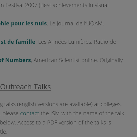
m Festival 2007 (Best achievements in visual
hie pour les nuls
, Le Journal de l’UQAM,
est de famille
, Les Années Lumières, Radio de
of Numbers
, American Scientist online. Originally
Outreach Talks
g talks (english versions are available) at colleges.
, please
contact
the ISM with the name of the talk
 below. Access to a PDF version of the talks is
tle.