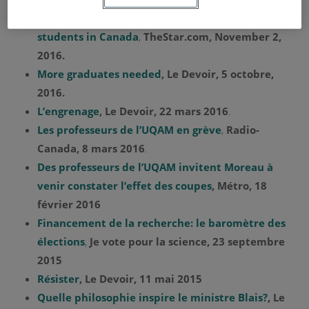
Food insecurity of nearly 40% of post-secondary
students in Canada
,
TheStar.com, November 2,
2016.
More graduates needed
, Le Devoir, 5 octobre,
2016.
L’engrenage
, Le Devoir, 22 mars 2016
.
Les professeurs de l’UQAM en grève
,
Radio-
Canada, 8 mars 2016
.
Des professeurs de l’UQAM invitent Moreau à
venir constater l’effet des coupes
, Métro, 18
février 2016
Financement de la recherche: le baromètre des
élections
,
Je vote pour la science, 23 septembre
2015
Résister
, Le Devoir, 11 mai 2015
Quelle philosophie inspire le ministre Blais?
, Le