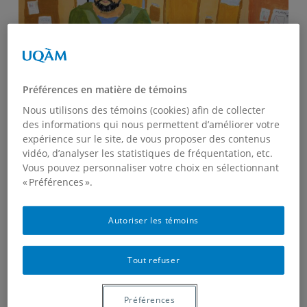
Préférences en matière de témoins
Nous utilisons des témoins (cookies) afin de collecter
The following papers/posts seem interesting to me to be
des informations qui nous permettent d’améliorer votre
expérience sur le site, de vous proposer des contenus
in the current context.
vidéo, d’analyser les statistiques de fréquentation, etc.
Vous pouvez personnaliser votre choix en sélectionnant
The Mathematical Sciences in 2025
, prepared for
« Préférences ».
the US National Research Council in
2013
.
Research funding of Mathematics and Statistics
Autoriser les témoins
in Canada
,
A submission from the NSERC
Mathematics and Statistics Liaison group, to the
Tout refuser
Review of Federal Support to Research and
Development, on research funding of mathematics
Préférences
and statistics in Canada.
September 29, 2016.