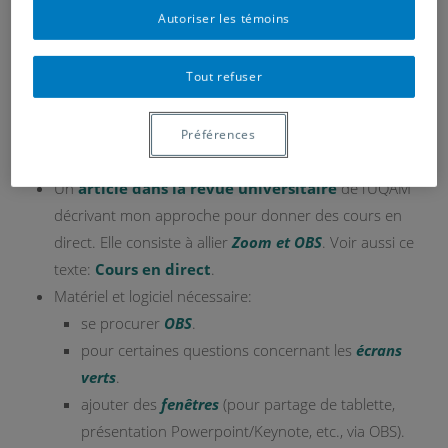
Autoriser les témoins
Tout refuser
Voici des ressources pour élaborer des présentations
dynamiques en direct:
Préférences
Un
article dans la revue universitaire
de l’UQAM
décrivant mon approche pour donner des cours en
direct. Elle consiste à allier
Zoom et OBS
. Voir aussi ce
texte:
Cours en direct
.
Matériel et logiciel nécessaire:
se procurer
OBS
.
pour certaines questions concernant les
écrans
verts
.
ajouter des
fenêtres
(pour partage de tablette,
présentation Powerpoint/Keynote, etc., via OBS).