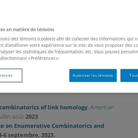
ces en matière de témoins
isons des témoins (cookies) afin de collecter des informations qui 
t d’améliorer votre expérience sur le site, de vous proposer des 
analyser les statistiques de fréquentation, etc. Vous pouvez personn
sélectionnant « Préférences ».
érences
Autoriser les témoins
Tout
combinatorics of link homology
,
American
juillet-août
2023
.
ce on Enumerative Combinatorics and
, 4-6 septembre,
2023.