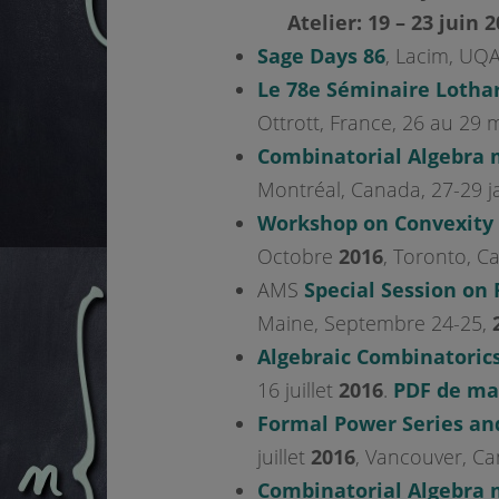
Atelier: 19 – 23 juin 
Sage Days 86
, Lacim, UQA
Le 78e Séminaire Lotha
Ottrott, France, 26 au 29
Combinatorial Algebra 
Montréal, Canada, 27-29 j
Workshop on Convexity 
Octobre
2016
, Toronto, C
AMS
Special Session on
Maine, Septembre 24-25,
Algebraic Combinatoric
16 juillet
2016
.
PDF de ma
Formal Power Series an
juillet
2016
, Vancouver, Ca
Combinatorial Algebra 