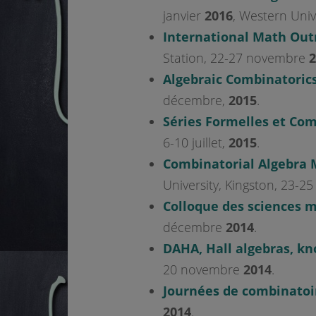
janvier
2016
, Western Univ
International Math Ou
Station, 22-27 novembre
2
Algebraic Combinatorics
décembre,
2015
.
Séries Formelles et Com
6-10 juillet,
2015
.
Combinatorial Algebra 
University, Kingston, 23-25
Colloque des sciences
décembre
2014
.
DAHA, Hall algebras, kn
20 novembre
2014
.
Journées de combinatoi
2014
.