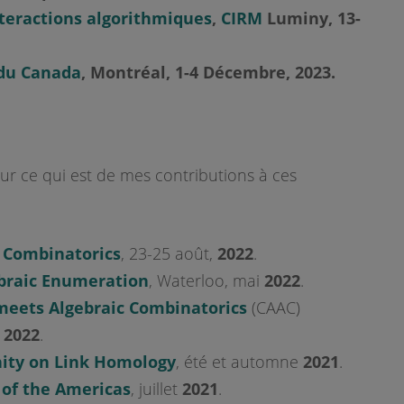
nteractions algorithmiques
,
CIRM
Luminy, 13-
du Canada
, Montréal, 1-4 Décembre,
2023.
r ce qui est de mes contributions à ces
n
Combinatorics
, 23-25 août,
2022
.
braic Enumeration
, Waterloo, mai
2022
.
meets Algebraic Combinatorics
(CAAC)
r
2022
.
ty on Link Homology
, été et automne
2021
.
of the Americas
, juillet
2021
.