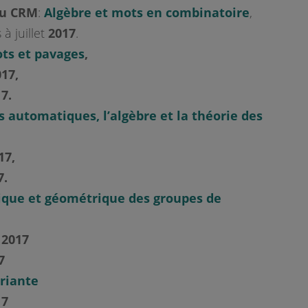
du CRM
:
Algèbre et mots en combinatoire
,
à juillet
2017
.
ts et pavages
,
017,
17.
s automatiques, l’algèbre et la théorie des
017,
7.
ique et géométrique des groupes de
 2017
7
ariante
17