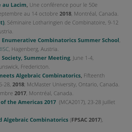
e au Lacim
,
Une conférence pour le 50e
septembre au 14 octobre
2018
, Montréal, Canada.
t)
, Séminaire Lotharingien de Combinatoire, 9-12
ustria.
d Enumerative Combinatorics Summer School
,
RISC
, Hagenberg, Austria.
 Society, Summer Meeting
, June 1-4,
unswick, Fredericton.
meets Algebraic Combinatorics
,
Fifteenth
6-28,
2018
; McMaster University, Ontario, Canada.
embre
2017
, Montréal, Canada.
of the Americas 2017
(MCA2017), 23-28 juillet
d Algebraic Combinatorics
(
FPSAC 2017
),