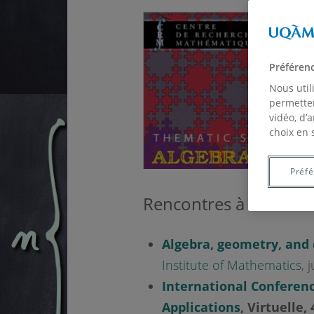
Préféren
Nous util
permetten
vidéo, d’
choix en 
Préf
Rencontres à venir
Algebra, geometry, and 
Institute of Mathematics
, 
International Conferen
Applications
, Virtuelle