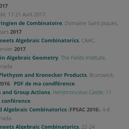
2017
M, 17-21 Avril 2017.
ringien de Combinatoire
, Domaine Saint-Jaques,
 mars
2017
.
meets Algebraic Combinatorics
, CAAC,
anvier
2017
.
in Algebraic Geometry
,
The Fields Institute
,
anada.
 Plethysm and Kronecker Products
, Brunswick,
2016
.
PDF de ma condférence
.
s and Group Actions
,
Herstmonceux Castle
, 11-
 conférence
d Algebraic Combinatorics
(
FPSAC 2016
), 4-8
nada.
meets Algebraic Combinatorics
, 22-24