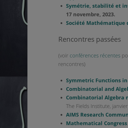
Symétrie, stabilité et i
17 novembre,
2023
.
Société Mathématique 
Rencontres passées
(voir
conférences récentes
pou
rencontres)
Symmetric
Functions i
Combinatorial and Alge
Combinatorial Algebra 
The Fields Institute, janvie
AIMS Research Communi
Mathematical Congress 