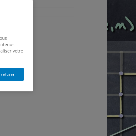
English
nous
contenus
aliser votre
 refuser