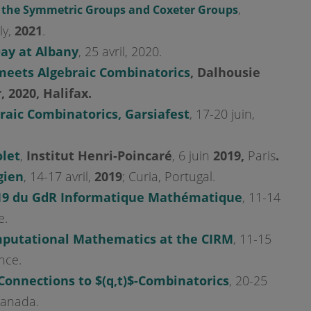
,
f the Symmetric Groups and Coxeter Groups
ly,
2021
.
ay at Albany
, 25 avril, 2020.
meets Algebraic Combinatorics
,
Dalhousie
, 2020, Halifax.
raic Combinatorics, Garsiafest
, 17-20 juin,
olet
,
Institut Henri-Poincaré
, 6 juin
2019,
Paris
.
gien
, 14-17 avril,
2019
; Curia, Portugal.
019 du GdR Informatique Mathématique
, 11-14
e.
putational Mathematics at the CIRM
, 11-15
nce.
onnections to $(q,t)$-Combinatorics
, 20-25
Canada.