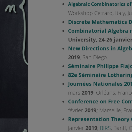
Algebraic Combinatorics o
Workshop Cetraro, Italy, Ju
Discrete Mathematics D
Combinatorial Algebra 
University, 24-26 janvier
New Directions in Algeb
2019
, San Diego.
Séminaire Philippe Flaj
82e Séminaire Lotharin
Journées Nationales 2
mars
2019
; Orléans, Franc
Conference on Free Com
février
2019;
Marseille, Fra
Representation Theory C
janvier
2019
;
BIRS
, Banff, 