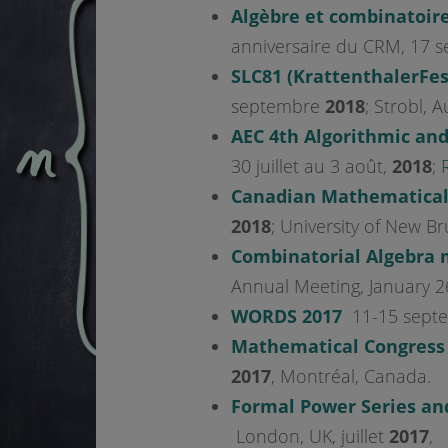
Algèbre et combinatoir
anniversaire du CRM, 17 
SLC81 (KrattenthalerFes
septembre
2018
; Strobl, A
AEC 4th Algorithmic an
30 juillet au 3 août,
2018
;
Canadian Mathematical
2018
; University of New Br
Combinatorial Algebra 
Annual Meeting, January 2
WORDS 2017
11-15 sept
Mathematical Congress 
2017
, Montréal, Canada.
Formal Power Series an
London, UK, juillet
2017
,