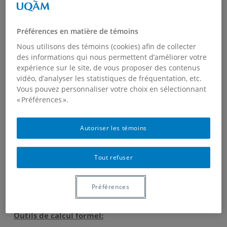
University Press.
Préférences en matière de témoins
Notes complémentaires au cours
(rédigées par Olivier
Nous utilisons des témoins (cookies) afin de collecter
Collin).
des informations qui nous permettent d’améliorer votre
expérience sur le site, de vous proposer des contenus
L’approche du cours s’inspire du
vidéo, d’analyser les statistiques de fréquentation, etc.
Vous pouvez personnaliser votre choix en sélectionnant
programme d’Erlangen
de
Felix
« Préférences ».
Klein
, qui place les groupes de
transformations à l’avant plan de la
Autoriser les témoins
réflexion géométrique. Pour une
brève perspective historique de cette
Tout refuser
approche, voir
ce texte
.
Préférences
Auxiliaire d’enseignement
:
Nancy Wallace
Outils de calcul formel: