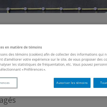
nçois Bergeron, Mathématiques, 
My website/mon site web
ces en matière de témoins
isons des témoins (cookies) afin de collecter des informations qui 
PUBLICATIONS
CO-AUTEURS
CONFÉRENCES RÉCENTES
DI
t d’améliorer votre expérience sur le site, de vous proposer des 
analyser les statistiques de fréquentation, etc. Vous pouvez personn
OPINONS & MÉDIAS
CURRICULUM VITAE
COURS
MA LISTE DE
sélectionnant « Préférences ».
COMITÉS RÉCENTS
LIENS INTÉRESSANTS
OUTILS ZOOM+OBS
érences
Autoriser les témoins
Tout
agés