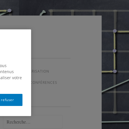
UQAM
nous
FFUSION & VULGARISATION
contenus
aliser votre
 RENCONTRES & CONFÉRENCES
 refuser
Rechercher :